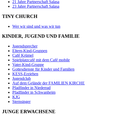
21 Jahre Partnerschaft Salasa
23 Jahre Partnerschaft Salasa
TINY CHURCH
Wer wir sind und was wir tun
KINDER, JUGEND UND FAMILIE
Jugendsprecher
Eltern-Kind-Gruppen
Café Krümel
Spielplatzcafé mit dem Café mobile
Vater-Kind-Gruppe
Gottesdienste für Kinder und Familien
KESS-Erziehen
Jugendclub
Auf dem Gelände der FAMILIEN KIRCHE
Pfadfinder in Niederrad
Pfadfinder in Schwanheim
KJG
Sternsinger
JUNGE ERWACHSENE