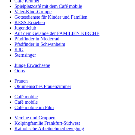
Café Krümel
Spielplatzcafé mit dem Café mobile
Vater-Kind-Gruppe
Gottesdienste für Kinder und Familien
KESS-Erziehen
Jugendclub
Auf dem Gelände der FAMILIEN KIRCHE
Pfadfinder in Niederrad
Pfadfinder in Schwanheim
KJG
Sternsinger
Junge Erwachsene
Oops
Frauen
Ökumenisches Frauenzimmer
Café mobile
Café mobile
Café mobile im Film
Vereine und Gruppen
Kolpingfamilie Frankfurt-Südwest
Katholische Arbeitnehmerbewegung