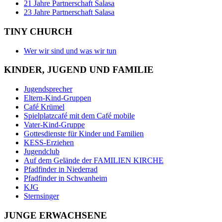
21 Jahre Partnerschaft Salasa
23 Jahre Partnerschaft Salasa
TINY CHURCH
Wer wir sind und was wir tun
KINDER, JUGEND UND FAMILIE
Jugendsprecher
Eltern-Kind-Gruppen
Café Krümel
Spielplatzcafé mit dem Café mobile
Vater-Kind-Gruppe
Gottesdienste für Kinder und Familien
KESS-Erziehen
Jugendclub
Auf dem Gelände der FAMILIEN KIRCHE
Pfadfinder in Niederrad
Pfadfinder in Schwanheim
KJG
Sternsinger
JUNGE ERWACHSENE