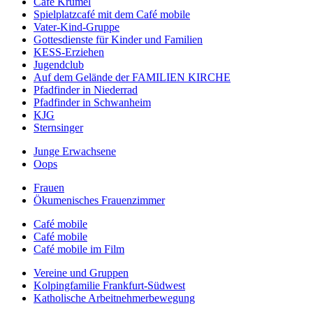
Café Krümel
Spielplatzcafé mit dem Café mobile
Vater-Kind-Gruppe
Gottesdienste für Kinder und Familien
KESS-Erziehen
Jugendclub
Auf dem Gelände der FAMILIEN KIRCHE
Pfadfinder in Niederrad
Pfadfinder in Schwanheim
KJG
Sternsinger
Junge Erwachsene
Oops
Frauen
Ökumenisches Frauenzimmer
Café mobile
Café mobile
Café mobile im Film
Vereine und Gruppen
Kolpingfamilie Frankfurt-Südwest
Katholische Arbeitnehmerbewegung