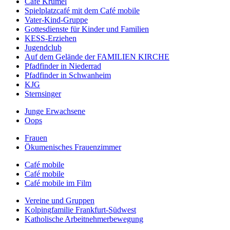
Café Krümel
Spielplatzcafé mit dem Café mobile
Vater-Kind-Gruppe
Gottesdienste für Kinder und Familien
KESS-Erziehen
Jugendclub
Auf dem Gelände der FAMILIEN KIRCHE
Pfadfinder in Niederrad
Pfadfinder in Schwanheim
KJG
Sternsinger
Junge Erwachsene
Oops
Frauen
Ökumenisches Frauenzimmer
Café mobile
Café mobile
Café mobile im Film
Vereine und Gruppen
Kolpingfamilie Frankfurt-Südwest
Katholische Arbeitnehmerbewegung