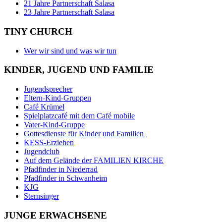
21 Jahre Partnerschaft Salasa
23 Jahre Partnerschaft Salasa
TINY CHURCH
Wer wir sind und was wir tun
KINDER, JUGEND UND FAMILIE
Jugendsprecher
Eltern-Kind-Gruppen
Café Krümel
Spielplatzcafé mit dem Café mobile
Vater-Kind-Gruppe
Gottesdienste für Kinder und Familien
KESS-Erziehen
Jugendclub
Auf dem Gelände der FAMILIEN KIRCHE
Pfadfinder in Niederrad
Pfadfinder in Schwanheim
KJG
Sternsinger
JUNGE ERWACHSENE