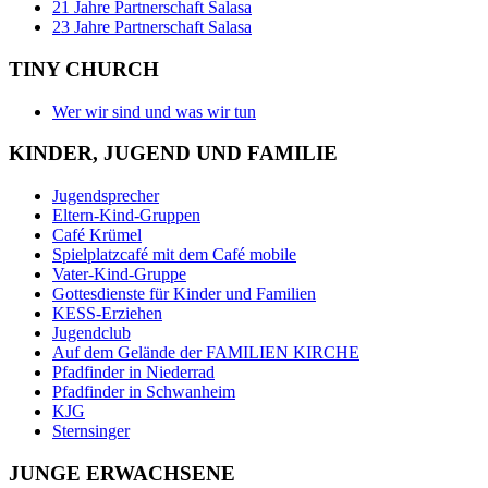
21 Jahre Partnerschaft Salasa
23 Jahre Partnerschaft Salasa
TINY CHURCH
Wer wir sind und was wir tun
KINDER, JUGEND UND FAMILIE
Jugendsprecher
Eltern-Kind-Gruppen
Café Krümel
Spielplatzcafé mit dem Café mobile
Vater-Kind-Gruppe
Gottesdienste für Kinder und Familien
KESS-Erziehen
Jugendclub
Auf dem Gelände der FAMILIEN KIRCHE
Pfadfinder in Niederrad
Pfadfinder in Schwanheim
KJG
Sternsinger
JUNGE ERWACHSENE