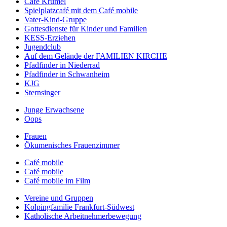
Café Krümel
Spielplatzcafé mit dem Café mobile
Vater-Kind-Gruppe
Gottesdienste für Kinder und Familien
KESS-Erziehen
Jugendclub
Auf dem Gelände der FAMILIEN KIRCHE
Pfadfinder in Niederrad
Pfadfinder in Schwanheim
KJG
Sternsinger
Junge Erwachsene
Oops
Frauen
Ökumenisches Frauenzimmer
Café mobile
Café mobile
Café mobile im Film
Vereine und Gruppen
Kolpingfamilie Frankfurt-Südwest
Katholische Arbeitnehmerbewegung