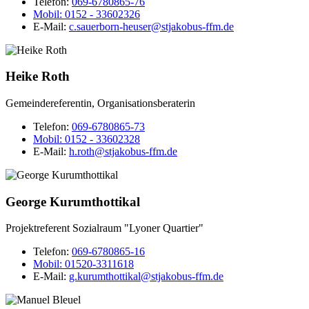
Telefon:
069-6780865-76
Mobil:
0152 - 33602326
E-Mail:
c.sauerborn-heuser@stjakobus-ffm.de
Heike Roth
Gemeindereferentin, Organisationsberaterin
Telefon:
069-6780865-73
Mobil:
0152 - 33602328
E-Mail:
h.roth@stjakobus-ffm.de
George Kurumthottikal
Projektreferent Sozialraum "Lyoner Quartier"
Telefon:
069-6780865-16
Mobil:
01520-3311618
E-Mail:
g.kurumthottikal@stjakobus-ffm.de