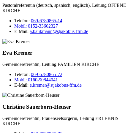
Pastoralreferentin (deutsch, spanisch, englisch), Leitung OFFENE
KIRCHE
Telefon:
069-6780865-14
Mobil:
0152-33602327
E-Mail:
a.baukmann@stjakobus-ffm.de
Eva Kremer
Gemeindereferentin, Leitung FAMILIEN KIRCHE
Telefon:
069-6780865-72
Mobil:
0160-90844041
E-Mail:
e.kremer@stjakobus-ffm.de
Christine Sauerborn-Heuser
Gemeindereferentin, Frauenseelsorgerin, Leitung ERLEBNIS
KIRCHE