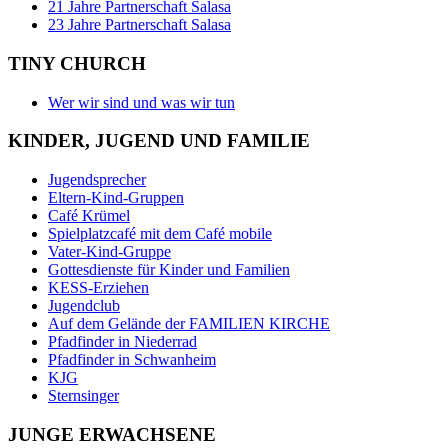
21 Jahre Partnerschaft Salasa
23 Jahre Partnerschaft Salasa
TINY CHURCH
Wer wir sind und was wir tun
KINDER, JUGEND UND FAMILIE
Jugendsprecher
Eltern-Kind-Gruppen
Café Krümel
Spielplatzcafé mit dem Café mobile
Vater-Kind-Gruppe
Gottesdienste für Kinder und Familien
KESS-Erziehen
Jugendclub
Auf dem Gelände der FAMILIEN KIRCHE
Pfadfinder in Niederrad
Pfadfinder in Schwanheim
KJG
Sternsinger
JUNGE ERWACHSENE