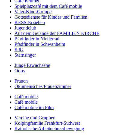
Café Krümel
Spielplatzcafé mit dem Café mobile
Vater-Kind-Gruppe
Gottesdienste für Kinder und Familien
KESS-Erziehen
Jugendclub
Auf dem Gelände der FAMILIEN KIRCHE
Pfadfinder in Niederrad
Pfadfinder in Schwanheim
KJG
Sternsinger
Junge Erwachsene
Oops
Frauen
Ökumenisches Frauenzimmer
Café mobile
Café mobile
Café mobile im Film
Vereine und Gruppen
Kolpingfamilie Frankfurt-Südwest
Katholische Arbeitnehmerbewegung