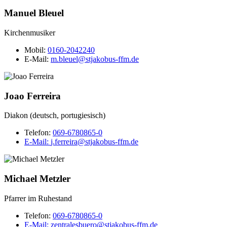
Manuel Bleuel
Kirchenmusiker
Mobil:
0160-2042240
E-Mail:
m.bleuel@stjakobus-ffm.de
Joao Ferreira
Diakon (deutsch, portugiesisch)
Telefon:
069-6780865-0
E-Mail:
j.ferreira@stjakobus-ffm.de
Michael Metzler
Pfarrer im Ruhestand
Telefon:
069-6780865-0
E-Mail:
zentralesbuero@stjakobus-ffm.de