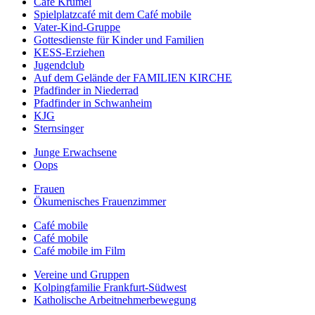
Café Krümel
Spielplatzcafé mit dem Café mobile
Vater-Kind-Gruppe
Gottesdienste für Kinder und Familien
KESS-Erziehen
Jugendclub
Auf dem Gelände der FAMILIEN KIRCHE
Pfadfinder in Niederrad
Pfadfinder in Schwanheim
KJG
Sternsinger
Junge Erwachsene
Oops
Frauen
Ökumenisches Frauenzimmer
Café mobile
Café mobile
Café mobile im Film
Vereine und Gruppen
Kolpingfamilie Frankfurt-Südwest
Katholische Arbeitnehmerbewegung