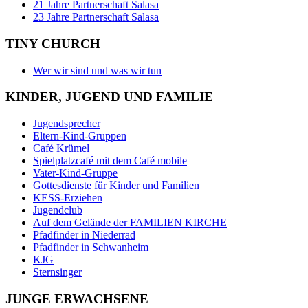
21 Jahre Partnerschaft Salasa
23 Jahre Partnerschaft Salasa
TINY CHURCH
Wer wir sind und was wir tun
KINDER, JUGEND UND FAMILIE
Jugendsprecher
Eltern-Kind-Gruppen
Café Krümel
Spielplatzcafé mit dem Café mobile
Vater-Kind-Gruppe
Gottesdienste für Kinder und Familien
KESS-Erziehen
Jugendclub
Auf dem Gelände der FAMILIEN KIRCHE
Pfadfinder in Niederrad
Pfadfinder in Schwanheim
KJG
Sternsinger
JUNGE ERWACHSENE