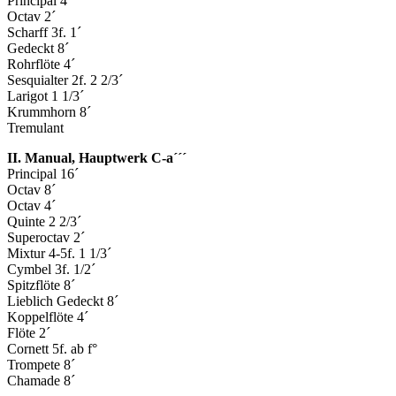
Principal 4´
Octav 2´
Scharff 3f. 1´
Gedeckt 8´
Rohrflöte 4´
Sesquialter 2f. 2 2/3´
Larigot 1 1/3´
Krummhorn 8´
Tremulant
II. Manual, Hauptwerk C-a´´´
Principal 16´
Octav 8´
Octav 4´
Quinte 2 2/3´
Superoctav 2´
Mixtur 4-5f. 1 1/3´
Cymbel 3f. 1/2´
Spitzflöte 8´
Lieblich Gedeckt 8´
Koppelflöte 4´
Flöte 2´
Cornett 5f. ab f°
Trompete 8´
Chamade 8´