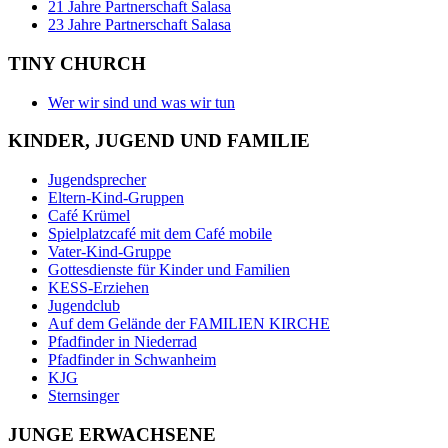
21 Jahre Partnerschaft Salasa
23 Jahre Partnerschaft Salasa
TINY CHURCH
Wer wir sind und was wir tun
KINDER, JUGEND UND FAMILIE
Jugendsprecher
Eltern-Kind-Gruppen
Café Krümel
Spielplatzcafé mit dem Café mobile
Vater-Kind-Gruppe
Gottesdienste für Kinder und Familien
KESS-Erziehen
Jugendclub
Auf dem Gelände der FAMILIEN KIRCHE
Pfadfinder in Niederrad
Pfadfinder in Schwanheim
KJG
Sternsinger
JUNGE ERWACHSENE