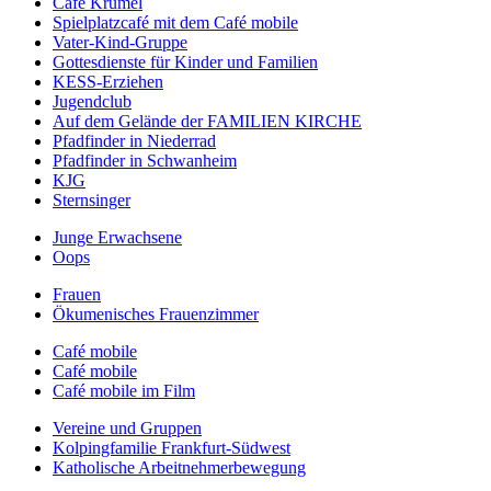
Café Krümel
Spielplatzcafé mit dem Café mobile
Vater-Kind-Gruppe
Gottesdienste für Kinder und Familien
KESS-Erziehen
Jugendclub
Auf dem Gelände der FAMILIEN KIRCHE
Pfadfinder in Niederrad
Pfadfinder in Schwanheim
KJG
Sternsinger
Junge Erwachsene
Oops
Frauen
Ökumenisches Frauenzimmer
Café mobile
Café mobile
Café mobile im Film
Vereine und Gruppen
Kolpingfamilie Frankfurt-Südwest
Katholische Arbeitnehmerbewegung