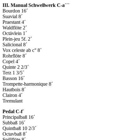
III. Manual Schwellwerk C-a´´´
Bourdon 16´
Suavial 8´
Praestant 4´
Waldflöte 2´
Octävlein 1´
Plein-jeu 5f. 2´
Salicional 8´
Vox celeste ab c° 8´
Rohrflöte 8´
Copel 4´
Quinte 2 2/3´
Terz 1 3/5´
Basson 16´
Trompette-harmonique 8´
Hautbois 8´
Clairon 4´
Tremulant
Pedal C-f´
Principalbaß 16´
Subbaß 16´
Quintbaß 10 2/3´
Octavbaß 8´
Spillflöte 8´