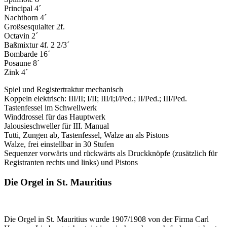
Principal 4´
Nachthorn 4´
Großsesquialter 2f.
Octavin 2´
Baßmixtur 4f. 2 2/3´
Bombarde 16´
Posaune 8´
Zink 4´
Spiel und Registertraktur mechanisch
Koppeln elektrisch: III/II; I/II; III/I;I/Ped.; II/Ped.; III/Ped.
Tastenfessel im Schwellwerk
Winddrossel für das Hauptwerk
Jalousieschweller für III. Manual
Tutti, Zungen ab, Tastenfessel, Walze an als Pistons
Walze, frei einstellbar in 30 Stufen
Sequenzer vorwärts und rückwärts als Druckknöpfe (zusätzlich für
Registranten rechts und links) und Pistons
Die Orgel in St. Mauritius
Die Orgel in St. Mauritius wurde 1907/1908 von der Firma Carl