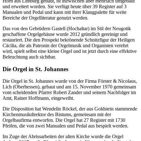
Horn aus Limburg gebaut, ist inzwischen aber mehrfach umgebaut
und erweitert worden. Sie verfügt heute über 39 Register auf 3
Manualen und Pedal und kann mit ihrer Klangpalette für weite
Bereiche der Orgelliteratur genutzt werden.
Das von den Gebrüdern Gastell (Hochaltar) im Stil der Neugotik
geschaffene Orgelgehäuse wurde 2012 gründlich gereinigt und
restauriert. Die den Prospekt bekrönende Schnitzfigur der Heiligen
Cäcilia, die als Patronin der Orgelmusik und Organisten verehrt
wird, spielt selbst eine kleine Orgel und ist jetzt durch eine effektive
Beleuchtung auch sichtbar.
Die Orgel in St. Johannes
Die Orgel in St. Johannes wurde von der Firma Förster & Nicolaus,
Lich (Oberhessen), gebaut und am 15. November 1970 gemeinsam
vom scheidenden Pfarrer Robert Zander und seinem Nachfolger im
Amt, Rainer Hoffmann, eingeweiht.
Die Disposition hat Wendelin Röckel, der aus Goldstein stammende
Kirchenmusikdirektor des Bistums, gemeinsam mit der
Orgelbaufirma entworfen. Die Orgel hat 27 Register mit 1730
Pfeifen, die von zwei Manualen und Pedal aus bespielt werden.
Im Zuge der Abrissarbeiten der alten Kirche wurde die Orgel