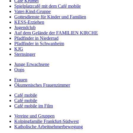
Café Krümel
Spielplatzcafé mit dem Café mobile
Vater-Kind-Gruppe
Gottesdienste für Kinder und Familien
KESS-Erziehen
Jugendclub
Auf dem Gelände der FAMILIEN KIRCHE
Pfadfinder in Niederrad
Pfadfinder in Schwanheim
KJG
Sternsinger
Junge Erwachsene
Oops
Frauen
Ökumenisches Frauenzimmer
Café mobile
Café mobile
Café mobile im Film
Vereine und Gruppen
Kolpingfamilie Frankfurt-Südwest
Katholische Arbeitnehmerbewegung