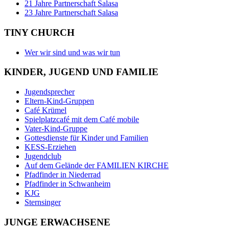
21 Jahre Partnerschaft Salasa
23 Jahre Partnerschaft Salasa
TINY CHURCH
Wer wir sind und was wir tun
KINDER, JUGEND UND FAMILIE
Jugendsprecher
Eltern-Kind-Gruppen
Café Krümel
Spielplatzcafé mit dem Café mobile
Vater-Kind-Gruppe
Gottesdienste für Kinder und Familien
KESS-Erziehen
Jugendclub
Auf dem Gelände der FAMILIEN KIRCHE
Pfadfinder in Niederrad
Pfadfinder in Schwanheim
KJG
Sternsinger
JUNGE ERWACHSENE