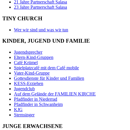
21 Jahre Partnerschaft Salasa
23 Jahre Partnerschaft Salasa
TINY CHURCH
Wer wir sind und was wir tun
KINDER, JUGEND UND FAMILIE
Jugendsprecher
Eltern-Kind-Gruppen
Café Krümel
Spielplatzcafé mit dem Café mobile
Vater-Kind-Gruppe
Gottesdienste für Kinder und Familien
KESS-Erziehen
Jugendclub
Auf dem Gelände der FAMILIEN KIRCHE
Pfadfinder in Niederrad
Pfadfinder in Schwanheim
KJG
Sternsinger
JUNGE ERWACHSENE