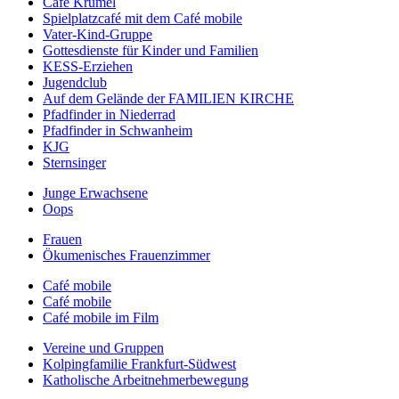
Café Krümel
Spielplatzcafé mit dem Café mobile
Vater-Kind-Gruppe
Gottesdienste für Kinder und Familien
KESS-Erziehen
Jugendclub
Auf dem Gelände der FAMILIEN KIRCHE
Pfadfinder in Niederrad
Pfadfinder in Schwanheim
KJG
Sternsinger
Junge Erwachsene
Oops
Frauen
Ökumenisches Frauenzimmer
Café mobile
Café mobile
Café mobile im Film
Vereine und Gruppen
Kolpingfamilie Frankfurt-Südwest
Katholische Arbeitnehmerbewegung