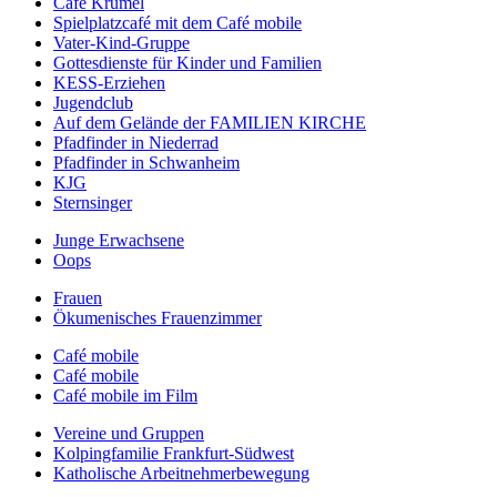
Café Krümel
Spielplatzcafé mit dem Café mobile
Vater-Kind-Gruppe
Gottesdienste für Kinder und Familien
KESS-Erziehen
Jugendclub
Auf dem Gelände der FAMILIEN KIRCHE
Pfadfinder in Niederrad
Pfadfinder in Schwanheim
KJG
Sternsinger
Junge Erwachsene
Oops
Frauen
Ökumenisches Frauenzimmer
Café mobile
Café mobile
Café mobile im Film
Vereine und Gruppen
Kolpingfamilie Frankfurt-Südwest
Katholische Arbeitnehmerbewegung