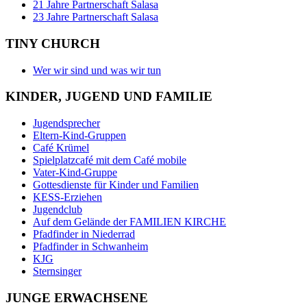
21 Jahre Partnerschaft Salasa
23 Jahre Partnerschaft Salasa
TINY CHURCH
Wer wir sind und was wir tun
KINDER, JUGEND UND FAMILIE
Jugendsprecher
Eltern-Kind-Gruppen
Café Krümel
Spielplatzcafé mit dem Café mobile
Vater-Kind-Gruppe
Gottesdienste für Kinder und Familien
KESS-Erziehen
Jugendclub
Auf dem Gelände der FAMILIEN KIRCHE
Pfadfinder in Niederrad
Pfadfinder in Schwanheim
KJG
Sternsinger
JUNGE ERWACHSENE