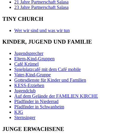
21 Jahre Partnerschaft Salasa
23 Jahre Partnerschaft Salasa
TINY CHURCH
Wer wir sind und was wir tun
KINDER, JUGEND UND FAMILIE
Jugendsprecher
Eltern-Kind-Gruppen
Café Krümel
Spielplatzcafé mit dem Café mobile
Vater-Kind-Gruppe
Gottesdienste für Kinder und Familien
KESS-Erziehen
Jugendclub
Auf dem Gelände der FAMILIEN KIRCHE
Pfadfinder in Niederrad
Pfadfinder in Schwanheim
KJG
Sternsinger
JUNGE ERWACHSENE