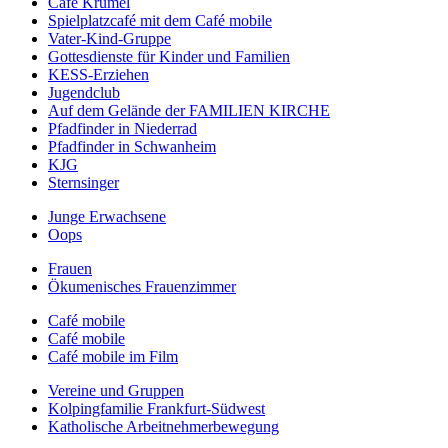
Café Krümel
Spielplatzcafé mit dem Café mobile
Vater-Kind-Gruppe
Gottesdienste für Kinder und Familien
KESS-Erziehen
Jugendclub
Auf dem Gelände der FAMILIEN KIRCHE
Pfadfinder in Niederrad
Pfadfinder in Schwanheim
KJG
Sternsinger
Junge Erwachsene
Oops
Frauen
Ökumenisches Frauenzimmer
Café mobile
Café mobile
Café mobile im Film
Vereine und Gruppen
Kolpingfamilie Frankfurt-Südwest
Katholische Arbeitnehmerbewegung