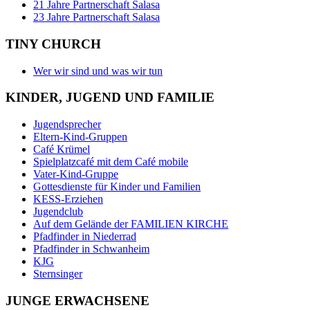
21 Jahre Partnerschaft Salasa
23 Jahre Partnerschaft Salasa
TINY CHURCH
Wer wir sind und was wir tun
KINDER, JUGEND UND FAMILIE
Jugendsprecher
Eltern-Kind-Gruppen
Café Krümel
Spielplatzcafé mit dem Café mobile
Vater-Kind-Gruppe
Gottesdienste für Kinder und Familien
KESS-Erziehen
Jugendclub
Auf dem Gelände der FAMILIEN KIRCHE
Pfadfinder in Niederrad
Pfadfinder in Schwanheim
KJG
Sternsinger
JUNGE ERWACHSENE