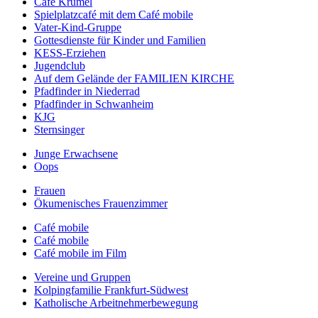
Café Krümel
Spielplatzcafé mit dem Café mobile
Vater-Kind-Gruppe
Gottesdienste für Kinder und Familien
KESS-Erziehen
Jugendclub
Auf dem Gelände der FAMILIEN KIRCHE
Pfadfinder in Niederrad
Pfadfinder in Schwanheim
KJG
Sternsinger
Junge Erwachsene
Oops
Frauen
Ökumenisches Frauenzimmer
Café mobile
Café mobile
Café mobile im Film
Vereine und Gruppen
Kolpingfamilie Frankfurt-Südwest
Katholische Arbeitnehmerbewegung