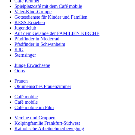
Café Krümel
Spielplatzcafé mit dem Café mobile
Vater-Kind-Gruppe
Gottesdienste für Kinder und Familien
KESS-Erziehen
Jugendclub
Auf dem Gelände der FAMILIEN KIRCHE
Pfadfinder in Niederrad
Pfadfinder in Schwanheim
KJG
Sternsinger
Junge Erwachsene
Oops
Frauen
Ökumenisches Frauenzimmer
Café mobile
Café mobile
Café mobile im Film
Vereine und Gruppen
Kolpingfamilie Frankfurt-Südwest
Katholische Arbeitnehmerbewegung