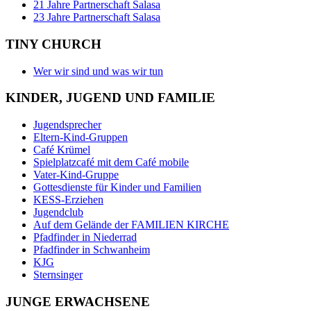
21 Jahre Partnerschaft Salasa
23 Jahre Partnerschaft Salasa
TINY CHURCH
Wer wir sind und was wir tun
KINDER, JUGEND UND FAMILIE
Jugendsprecher
Eltern-Kind-Gruppen
Café Krümel
Spielplatzcafé mit dem Café mobile
Vater-Kind-Gruppe
Gottesdienste für Kinder und Familien
KESS-Erziehen
Jugendclub
Auf dem Gelände der FAMILIEN KIRCHE
Pfadfinder in Niederrad
Pfadfinder in Schwanheim
KJG
Sternsinger
JUNGE ERWACHSENE