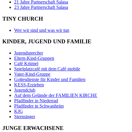
21 Jahre Partnerschaft Salasa
23 Jahre Partnerschaft Salasa
TINY CHURCH
Wer wir sind und was wir tun
KINDER, JUGEND UND FAMILIE
Jugendsprecher
Eltern-Kind-Gruppen
Café Krümel
Spielplatzcafé mit dem Café mobile
Vater-Kind-Gruppe
Gottesdienste für Kinder und Familien
KESS-Erziehen
Jugendclub
Auf dem Gelände der FAMILIEN KIRCHE
Pfadfinder in Niederrad
Pfadfinder in Schwanheim
KJG
Sternsinger
JUNGE ERWACHSENE