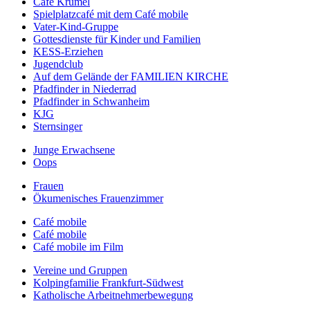
Café Krümel
Spielplatzcafé mit dem Café mobile
Vater-Kind-Gruppe
Gottesdienste für Kinder und Familien
KESS-Erziehen
Jugendclub
Auf dem Gelände der FAMILIEN KIRCHE
Pfadfinder in Niederrad
Pfadfinder in Schwanheim
KJG
Sternsinger
Junge Erwachsene
Oops
Frauen
Ökumenisches Frauenzimmer
Café mobile
Café mobile
Café mobile im Film
Vereine und Gruppen
Kolpingfamilie Frankfurt-Südwest
Katholische Arbeitnehmerbewegung