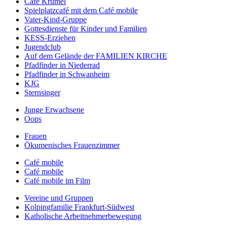
Café Krümel
Spielplatzcafé mit dem Café mobile
Vater-Kind-Gruppe
Gottesdienste für Kinder und Familien
KESS-Erziehen
Jugendclub
Auf dem Gelände der FAMILIEN KIRCHE
Pfadfinder in Niederrad
Pfadfinder in Schwanheim
KJG
Sternsinger
Junge Erwachsene
Oops
Frauen
Ökumenisches Frauenzimmer
Café mobile
Café mobile
Café mobile im Film
Vereine und Gruppen
Kolpingfamilie Frankfurt-Südwest
Katholische Arbeitnehmerbewegung