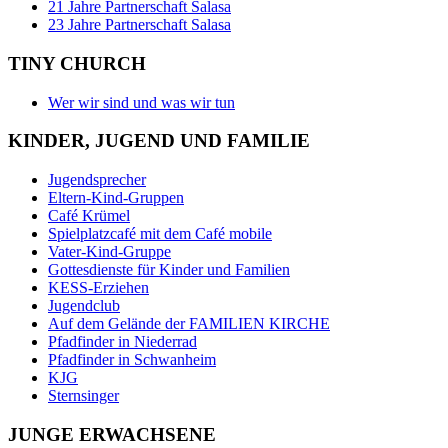
21 Jahre Partnerschaft Salasa
23 Jahre Partnerschaft Salasa
TINY CHURCH
Wer wir sind und was wir tun
KINDER, JUGEND UND FAMILIE
Jugendsprecher
Eltern-Kind-Gruppen
Café Krümel
Spielplatzcafé mit dem Café mobile
Vater-Kind-Gruppe
Gottesdienste für Kinder und Familien
KESS-Erziehen
Jugendclub
Auf dem Gelände der FAMILIEN KIRCHE
Pfadfinder in Niederrad
Pfadfinder in Schwanheim
KJG
Sternsinger
JUNGE ERWACHSENE