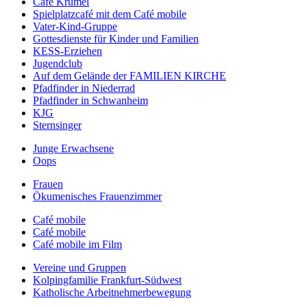
Café Krümel
Spielplatzcafé mit dem Café mobile
Vater-Kind-Gruppe
Gottesdienste für Kinder und Familien
KESS-Erziehen
Jugendclub
Auf dem Gelände der FAMILIEN KIRCHE
Pfadfinder in Niederrad
Pfadfinder in Schwanheim
KJG
Sternsinger
Junge Erwachsene
Oops
Frauen
Ökumenisches Frauenzimmer
Café mobile
Café mobile
Café mobile im Film
Vereine und Gruppen
Kolpingfamilie Frankfurt-Südwest
Katholische Arbeitnehmerbewegung