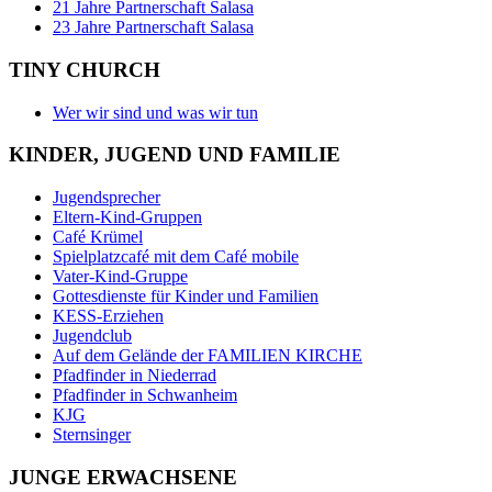
21 Jahre Partnerschaft Salasa
23 Jahre Partnerschaft Salasa
TINY CHURCH
Wer wir sind und was wir tun
KINDER, JUGEND UND FAMILIE
Jugendsprecher
Eltern-Kind-Gruppen
Café Krümel
Spielplatzcafé mit dem Café mobile
Vater-Kind-Gruppe
Gottesdienste für Kinder und Familien
KESS-Erziehen
Jugendclub
Auf dem Gelände der FAMILIEN KIRCHE
Pfadfinder in Niederrad
Pfadfinder in Schwanheim
KJG
Sternsinger
JUNGE ERWACHSENE