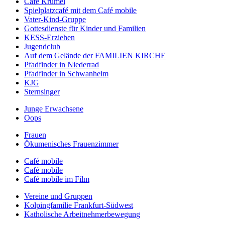
Café Krümel
Spielplatzcafé mit dem Café mobile
Vater-Kind-Gruppe
Gottesdienste für Kinder und Familien
KESS-Erziehen
Jugendclub
Auf dem Gelände der FAMILIEN KIRCHE
Pfadfinder in Niederrad
Pfadfinder in Schwanheim
KJG
Sternsinger
Junge Erwachsene
Oops
Frauen
Ökumenisches Frauenzimmer
Café mobile
Café mobile
Café mobile im Film
Vereine und Gruppen
Kolpingfamilie Frankfurt-Südwest
Katholische Arbeitnehmerbewegung