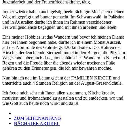
Jugendarbeit und der Frauenfriedenskirche, tätig.
Immer wieder haben auch geistig beeinträchtigte Menschen meinen
Weg mitgeprägt und bunter gemacht. Im Schwarzwald, in Palästina
und in Australien durfte ich ihnen im Rahmen verschiedener
Freiwilligendienste begegnen und mit ihnen arbeiten und leben.
Eins meiner Hobbies ist das Wandern und bevor ich meinen Dienst
hier bei Ihnen begonnen habe, durfte ich in einem Monat Auszeit,
auf der Nordroute des Goldsteigs 420 km laufen. Das Röhren der
Hirsche, der leuchtende Sternenhimmel in den Bergen, die Pilze am
Wegesrand, aber auch das „atmosphärische“ Wandern in Nebel und
Regen und die Freude über die abends wieder trockenen Füße
gehören zu den Erinnerungen, die ich mir bewahren möchte.
Nun bin ich neu im Leitungsteam der FAMILIEN KIRCHE und
unterrichte auch 4 Stunden Religion an der August-Gräser-Schule.
Ich freue mich sehr mit Ihnen allen zusammen, Kirche kreativ,
motiviert und frohmachend zu gestalten und zu entdecken, wo und
wie Gott auch heute noch wirkt und da ist.
ZUM SEITENANFANG
NÄCHSTER ARTIKEL