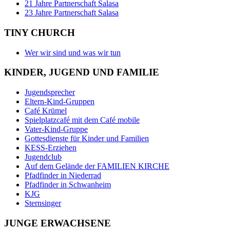
21 Jahre Partnerschaft Salasa
23 Jahre Partnerschaft Salasa
TINY CHURCH
Wer wir sind und was wir tun
KINDER, JUGEND UND FAMILIE
Jugendsprecher
Eltern-Kind-Gruppen
Café Krümel
Spielplatzcafé mit dem Café mobile
Vater-Kind-Gruppe
Gottesdienste für Kinder und Familien
KESS-Erziehen
Jugendclub
Auf dem Gelände der FAMILIEN KIRCHE
Pfadfinder in Niederrad
Pfadfinder in Schwanheim
KJG
Sternsinger
JUNGE ERWACHSENE