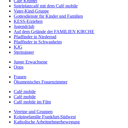
Café Krümel
Spielplatzcafé mit dem Café mobile
Vater-Kind-Gruppe
Gottesdienste für Kinder und Familien
KESS-Erziehen
Jugendclub
Auf dem Gelände der FAMILIEN KIRCHE
Pfadfinder in Niederrad
Pfadfinder in Schwanheim
KJG
Sternsinger
Junge Erwachsene
Oops
Frauen
Ökumenisches Frauenzimmer
Café mobile
Café mobile
Café mobile im Film
Vereine und Gruppen
Kolpingfamilie Frankfurt-Südwest
Katholische Arbeitnehmerbewegung