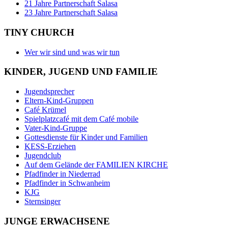
21 Jahre Partnerschaft Salasa
23 Jahre Partnerschaft Salasa
TINY CHURCH
Wer wir sind und was wir tun
KINDER, JUGEND UND FAMILIE
Jugendsprecher
Eltern-Kind-Gruppen
Café Krümel
Spielplatzcafé mit dem Café mobile
Vater-Kind-Gruppe
Gottesdienste für Kinder und Familien
KESS-Erziehen
Jugendclub
Auf dem Gelände der FAMILIEN KIRCHE
Pfadfinder in Niederrad
Pfadfinder in Schwanheim
KJG
Sternsinger
JUNGE ERWACHSENE