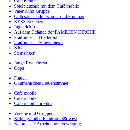
Café Krümel
Spielplatzcafé mit dem Café mobile
Vater-Kind-Gruppe
Gottesdienste für Kinder und Familien
KESS-Erziehen
Jugendclub
Auf dem Gelände der FAMILIEN KIRCHE
Pfadfinder in Niederrad
Pfadfinder in Schwanheim
KJG
Sternsinger
Junge Erwachsene
Oops
Frauen
Ökumenisches Frauenzimmer
Café mobile
Café mobile
Café mobile im Film
Vereine und Gruppen
Kolpingfamilie Frankfurt-Südwest
Katholische Arbeitnehmerbewegung