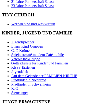
21 Jahre Partnerschaft Salasa
23 Jahre Partnerschaft Salasa
TINY CHURCH
Wer wir sind und was wir tun
KINDER, JUGEND UND FAMILIE
Jugendsprecher
Eltern-Kind-Gruppen
Café Krümel
Spielplatzcafé mit dem Café mobile
Vater-Kind-Gruppe
Gottesdienste für Kinder und Familien
KESS-Erziehen
Jugendclub
Auf dem Gelände der FAMILIEN KIRCHE
Pfadfinder in Niederrad
Pfadfinder in Schwanheim
KJG
Sternsinger
JUNGE ERWACHSENE