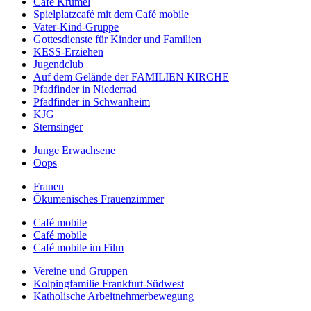
Café Krümel
Spielplatzcafé mit dem Café mobile
Vater-Kind-Gruppe
Gottesdienste für Kinder und Familien
KESS-Erziehen
Jugendclub
Auf dem Gelände der FAMILIEN KIRCHE
Pfadfinder in Niederrad
Pfadfinder in Schwanheim
KJG
Sternsinger
Junge Erwachsene
Oops
Frauen
Ökumenisches Frauenzimmer
Café mobile
Café mobile
Café mobile im Film
Vereine und Gruppen
Kolpingfamilie Frankfurt-Südwest
Katholische Arbeitnehmerbewegung