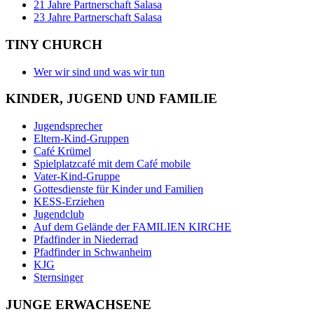
21 Jahre Partnerschaft Salasa
23 Jahre Partnerschaft Salasa
TINY CHURCH
Wer wir sind und was wir tun
KINDER, JUGEND UND FAMILIE
Jugendsprecher
Eltern-Kind-Gruppen
Café Krümel
Spielplatzcafé mit dem Café mobile
Vater-Kind-Gruppe
Gottesdienste für Kinder und Familien
KESS-Erziehen
Jugendclub
Auf dem Gelände der FAMILIEN KIRCHE
Pfadfinder in Niederrad
Pfadfinder in Schwanheim
KJG
Sternsinger
JUNGE ERWACHSENE