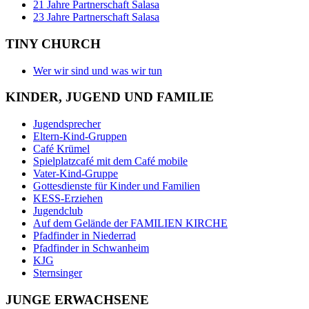
21 Jahre Partnerschaft Salasa
23 Jahre Partnerschaft Salasa
TINY CHURCH
Wer wir sind und was wir tun
KINDER, JUGEND UND FAMILIE
Jugendsprecher
Eltern-Kind-Gruppen
Café Krümel
Spielplatzcafé mit dem Café mobile
Vater-Kind-Gruppe
Gottesdienste für Kinder und Familien
KESS-Erziehen
Jugendclub
Auf dem Gelände der FAMILIEN KIRCHE
Pfadfinder in Niederrad
Pfadfinder in Schwanheim
KJG
Sternsinger
JUNGE ERWACHSENE