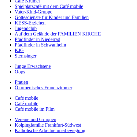
Café Krümel
Spielplatzcafé mit dem Café mobile
Vater-Kind-Gruppe
Gottesdienste für Kinder und Familien
KESS-Erziehen
Jugendclub
Auf dem Gelände der FAMILIEN KIRCHE
Pfadfinder in Niederrad
Pfadfinder in Schwanheim
KJG
Sternsinger
Junge Erwachsene
Oops
Frauen
Ökumenisches Frauenzimmer
Café mobile
Café mobile
Café mobile im Film
Vereine und Gruppen
Kolpingfamilie Frankfurt-Südwest
Katholische Arbeitnehmerbewegung