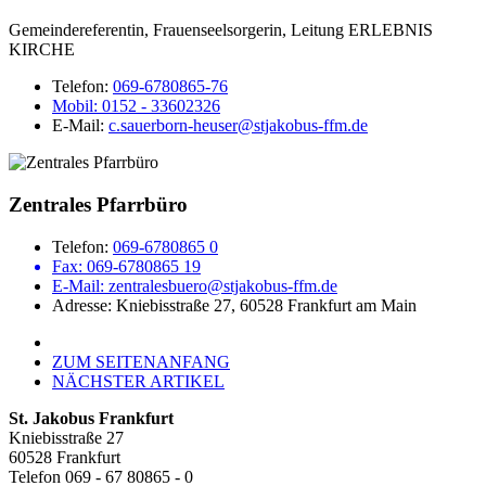
Gemeindereferentin, Frauenseelsorgerin, Leitung ERLEBNIS
KIRCHE
Telefon:
069-6780865-76
Mobil:
0152 - 33602326
E-Mail:
c.sauerborn-heuser@stjakobus-ffm.de
Zentrales Pfarrbüro
Telefon:
069-6780865 0
Fax: 069-6780865 19
E-Mail:
zentralesbuero@stjakobus-ffm.de
Adresse: Kniebisstraße 27, 60528 Frankfurt am Main
ZUM SEITENANFANG
NÄCHSTER ARTIKEL
St. Jakobus Frankfurt
Kniebisstraße 27
60528 Frankfurt
Telefon 069 - 67 80865 - 0