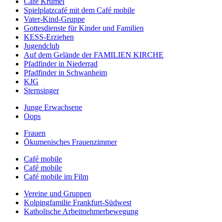
Café Krümel
Spielplatzcafé mit dem Café mobile
Vater-Kind-Gruppe
Gottesdienste für Kinder und Familien
KESS-Erziehen
Jugendclub
Auf dem Gelände der FAMILIEN KIRCHE
Pfadfinder in Niederrad
Pfadfinder in Schwanheim
KJG
Sternsinger
Junge Erwachsene
Oops
Frauen
Ökumenisches Frauenzimmer
Café mobile
Café mobile
Café mobile im Film
Vereine und Gruppen
Kolpingfamilie Frankfurt-Südwest
Katholische Arbeitnehmerbewegung