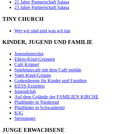
21 Jahre Partnerschaft Salasa
23 Jahre Partnerschaft Salasa
TINY CHURCH
Wer wir sind und was wir tun
KINDER, JUGEND UND FAMILIE
Jugendsprecher
Eltern-Kind-Gruppen
Café Krümel
Spielplatzcafé mit dem Café mobile
Vater-Kind-Gruppe
Gottesdienste für Kinder und Familien
KESS-Erziehen
Jugendclub
Auf dem Gelände der FAMILIEN KIRCHE
Pfadfinder in Niederrad
Pfadfinder in Schwanheim
KJG
Sternsinger
JUNGE ERWACHSENE