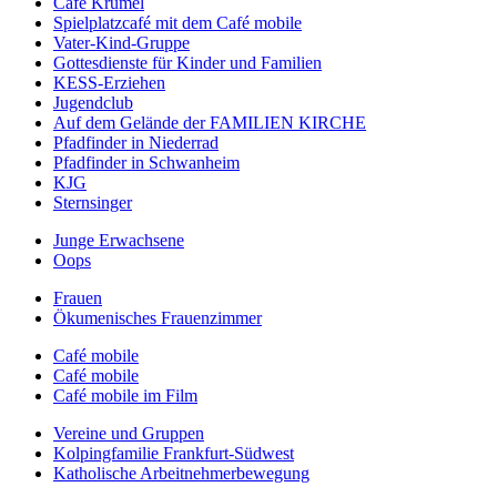
Café Krümel
Spielplatzcafé mit dem Café mobile
Vater-Kind-Gruppe
Gottesdienste für Kinder und Familien
KESS-Erziehen
Jugendclub
Auf dem Gelände der FAMILIEN KIRCHE
Pfadfinder in Niederrad
Pfadfinder in Schwanheim
KJG
Sternsinger
Junge Erwachsene
Oops
Frauen
Ökumenisches Frauenzimmer
Café mobile
Café mobile
Café mobile im Film
Vereine und Gruppen
Kolpingfamilie Frankfurt-Südwest
Katholische Arbeitnehmerbewegung