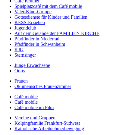
Café Krümel
Spielplatzcafé mit dem Café mobile
Vater-Kind-Gruppe
Gottesdienste für Kinder und Familien
KESS-Erziehen
Jugendclub
Auf dem Gelände der FAMILIEN KIRCHE
Pfadfinder in Niederrad
Pfadfinder in Schwanheim
KJG
Sternsinger
Junge Erwachsene
Oops
Frauen
Ökumenisches Frauenzimmer
Café mobile
Café mobile
Café mobile im Film
Vereine und Gruppen
Kolpingfamilie Frankfurt-Südwest
Katholische Arbeitnehmerbewegung