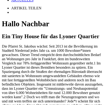
AKTUELLES
ARTIKEL TEILEN
Hallo Nachbar
Ein Tiny House für das Lyoner Quartier
Die Pfarrei St. Jakobus wächst: Seit 2013 ist die Bevölkerung im
Stadtteil Niederrad jedes Jahr ca. um 1000 Bewohner*innen
gewachsen. Dieser Trend entspricht dem durchschnittlichen Bedarf
an Wohnungen pro Jahr in Frankfurt, dem im bundesweiten
Vergleich nur 78% fertiggestellter Wohnraum gegenüber steht.1 Im
Lyoner Quartier ist dieses Bemühen besonders zu spüren. Ein
Spaziergang durch die Straßen der ehemaligen Bürostadt überrascht
mit sanierten in Wohnraum umgewandelten Gebäuden ebenso wie
mit fast fertiggestellten Wohnblöcken und anderen noch im Bau
befindlichen Objekten. Insgesamt ist mittlerweile davon auszugehen,
dass im Lyoner Quartier ein "Umnutzungs- und Neubaupotential
von über 6.000 Wohneinheiten für rund 12.000 Bewohner genutzt
werden kann".2 Doch wo trifft man die Neuzugezogenen und wo
und mit wem treffen sie sich untereinander? Jede*r scheint für sich