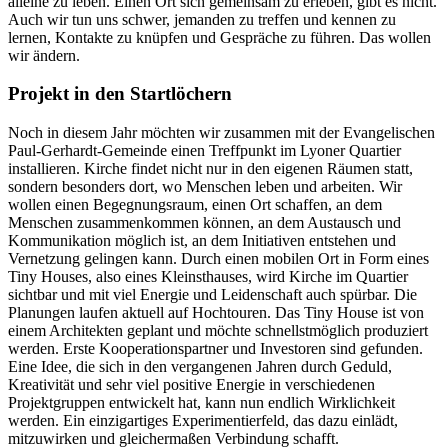
alleine zu leben. Einen Ort sich gemeinsam zu erleben, gibt es nicht.
Auch wir tun uns schwer, jemanden zu treffen und kennen zu
lernen, Kontakte zu knüpfen und Gespräche zu führen. Das wollen
wir ändern.
Projekt in den Startlöchern
Noch in diesem Jahr möchten wir zusammen mit der Evangelischen
Paul-Gerhardt-Gemeinde einen Treffpunkt im Lyoner Quartier
installieren. Kirche findet nicht nur in den eigenen Räumen statt,
sondern besonders dort, wo Menschen leben und arbeiten. Wir
wollen einen Begegnungsraum, einen Ort schaffen, an dem
Menschen zusammenkommen können, an dem Austausch und
Kommunikation möglich ist, an dem Initiativen entstehen und
Vernetzung gelingen kann. Durch einen mobilen Ort in Form eines
Tiny Houses, also eines Kleinsthauses, wird Kirche im Quartier
sichtbar und mit viel Energie und Leidenschaft auch spürbar. Die
Planungen laufen aktuell auf Hochtouren. Das Tiny House ist von
einem Architekten geplant und möchte schnellstmöglich produziert
werden. Erste Kooperationspartner und Investoren sind gefunden.
Eine Idee, die sich in den vergangenen Jahren durch Geduld,
Kreativität und sehr viel positive Energie in verschiedenen
Projektgruppen entwickelt hat, kann nun endlich Wirklichkeit
werden. Ein einzigartiges Experimentierfeld, das dazu einlädt,
mitzuwirken und gleichermaßen Verbindung schafft.