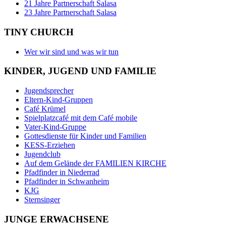
21 Jahre Partnerschaft Salasa
23 Jahre Partnerschaft Salasa
TINY CHURCH
Wer wir sind und was wir tun
KINDER, JUGEND UND FAMILIE
Jugendsprecher
Eltern-Kind-Gruppen
Café Krümel
Spielplatzcafé mit dem Café mobile
Vater-Kind-Gruppe
Gottesdienste für Kinder und Familien
KESS-Erziehen
Jugendclub
Auf dem Gelände der FAMILIEN KIRCHE
Pfadfinder in Niederrad
Pfadfinder in Schwanheim
KJG
Sternsinger
JUNGE ERWACHSENE